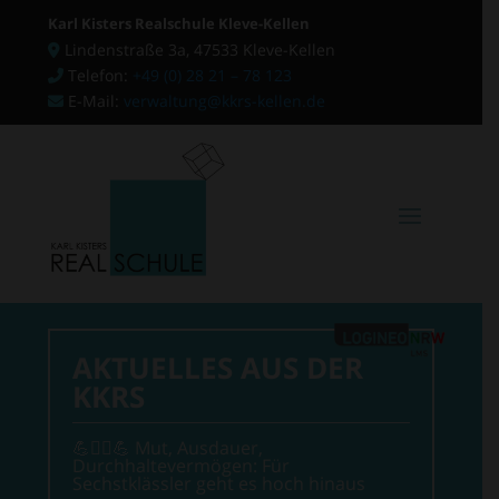
Karl Kisters Realschule Kleve-Kellen
Lindenstraße 3a, 47533 Kleve-Kellen
Telefon:
+49 (0) 28 21 – 78 123
E-Mail:
verwaltung@kkrs-kellen.de
AKTUELLES AUS DER
KKRS
💪🧗‍♂💪 Mut, Ausdauer,
Durchhaltevermögen: Für
Sechstklässler geht es hoch hinaus