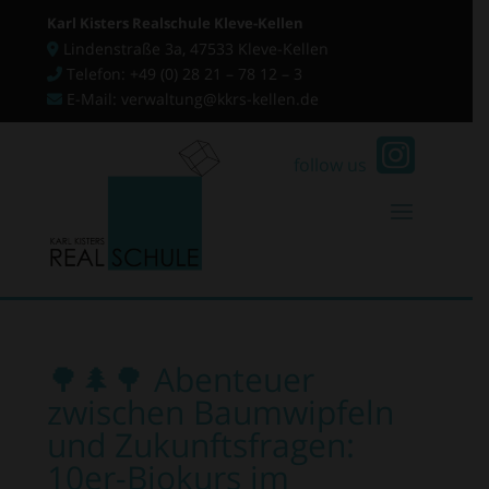
Karl Kisters Realschule Kleve-Kellen
Lindenstraße 3a, 47533 Kleve-Kellen
Telefon: +49 (0) 28 21 – 78 12 – 3
E-Mail: verwaltung@kkrs-kellen.de
follow us
🌳🌲🌳 Abenteuer
zwischen Baumwipfeln
und Zukunftsfragen:
10er-Biokurs im