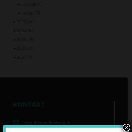
►
Februar
(5)
►
Januar
(5)
►
2025
(49)
►
2024
(61)
►
2023
(49)
►
2022
(31)
►
2021
(4)
KONTAKT
Karl Kisters Realschule
×
Lindenstraße 3a, 47533 Kleve-Kellen