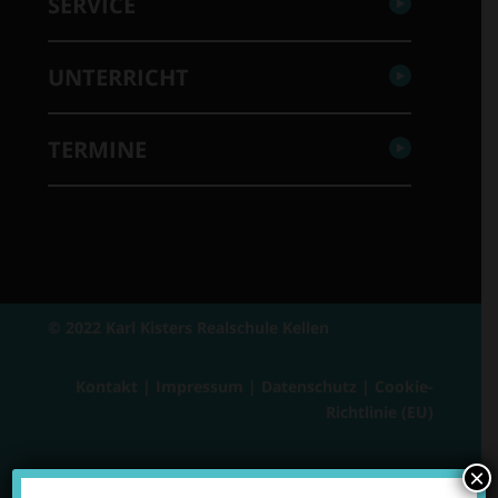
SERVICE
UNTERRICHT
TERMINE
© 2022 Karl Kisters Realschule Kellen
Kontakt
|
Impressum
|
Datenschutz
|
Cookie-
Richtlinie (EU)
×