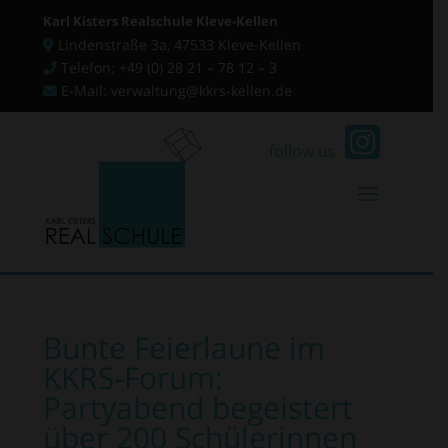
Karl Kisters Realschule Kleve-Kellen
Lindenstraße 3a, 47533 Kleve-Kellen
Telefon: +49 (0) 28 21 – 78 12 – 3
E-Mail: verwaltung@kkrs-kellen.de
follow us
Bunte Feierlaune im
KKRS-Forum:
Partyabend begeistert
über 200 Schülerinnen