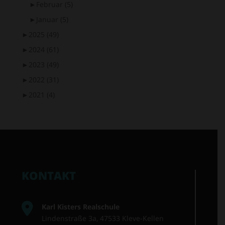
►
Februar
(5)
►
Januar
(5)
►
2025
(49)
►
2024
(61)
►
2023
(49)
►
2022
(31)
►
2021
(4)
KONTAKT
Karl Kisters Realschule
Lindenstraße 3a, 47533 Kleve-Kellen