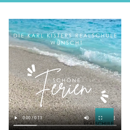
Vergangenen Freitag waren mehrere unserer Klass
der Jahrgangsstufe 5 und 6 in Begleitung von Frau
Ammann und Herrn Özgün beim „Milchcup“
vertreten, dem größten Tischtennis-Wettbewerb
Europas im Vier-gegen-Vier-Format. Spannung, Spa
und Action begleiteten den Tischtennis-Rundlauf, b
dem zuvor schulintern die besten Jungen und
Mädchen der Klassen 5/6 ermittelt wurden.
Nach dem Einspielen traten insgesamt 62
Mannschaften aus verschiedenen Schulen in Willic
bei den Bezirksmeisterschaften an. Unsere Mädche
der Klasse 6a erreichten beeindruckend das
Halbfinale. Am Ende belegten sie einen