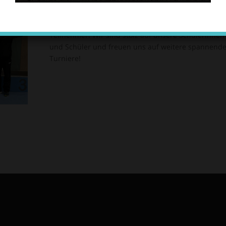
herausragenden 4. Platz – eine tolle Teamleistung!
Herzlichen Glückwunsch an alle Teilnehmerinnen 
Teilnehmer! Wir sind stolz auf unsere Schülerinnen
und Schüler und freuen uns auf weitere spannend
Turniere!