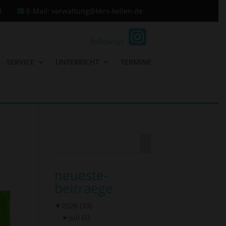
3
E-Mail: verwaltung@kkrs-kellen.de
follow us
SERVICE
UNTERRICHT
TERMINE
neueste-
beitraege
▼
2026
(39)
►
Juli
(5)