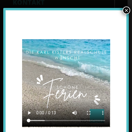
KONTAKT
×
Karl Kisters Realschule
Lindenstraße 3a, 47533 Kleve-Kellen
+49 (0) 28 21 – 78 12 – 3
+49 (0) 28 21 – 78 12 – 43
verwaltung@kkrs-kellen.de
NAVIGATION
SCHULPROFIL