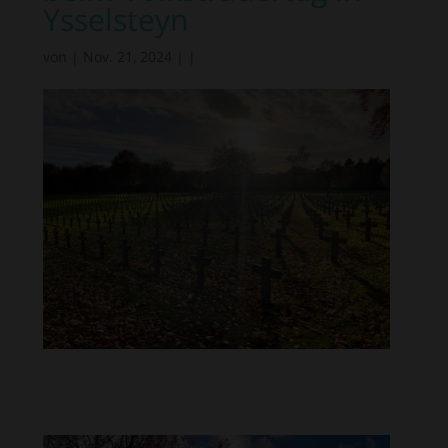
Ysselsteyn
von
|
Nov. 21, 2024
|
|