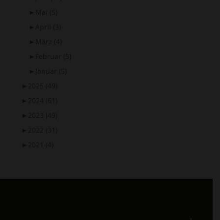
►
Mai
(5)
►
April
(3)
►
März
(4)
►
Februar
(5)
►
Januar
(5)
►
2025
(49)
►
2024
(61)
►
2023
(49)
►
2022
(31)
►
2021
(4)