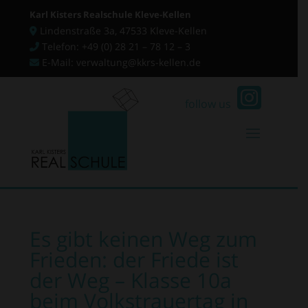
Karl Kisters Realschule Kleve-Kellen
Lindenstraße 3a, 47533 Kleve-Kellen
Telefon: +49 (0) 28 21 – 78 12 – 3
E-Mail: verwaltung@kkrs-kellen.de
follow us
Es gibt keinen Weg zum
Frieden: der Friede ist
der Weg – Klasse 10a
beim Volkstrauertag in