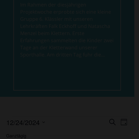
Im Rahmen der diesjährigen
Projektwoche erprobte sich eine kleine
Gruppe 6. Klässler mit unseren
Lehrkräften Falk Eckhoff und Natascha
Menzel beim Klettern. Erste
Erfahrungen sammelten die Kinder zwei
Tage an der Kletterwand unserer
Sporthalle. Am dritten Tag fuhr die...
Veranstaltungen
Veranst
Vera
12/24/2024
Suche
Tag
Ansi
Suche
für
Datum
Navi
und
Ganztägig
wählen.