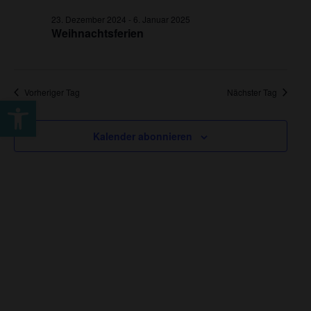
24.
Ansichte
Dezember
23. Dezember 2024
-
6. Januar 2025
Navigat
Weihnachtsferien
2024
Vorheriger Tag
Nächster Tag
Werkzeugleiste öffnen
Kalender abonnieren