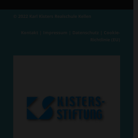
© 2022 Karl Kisters Realschule Kellen
Kontakt
|
Impressum
|
Datenschutz
|
Cookie-
Richtlinie (EU)