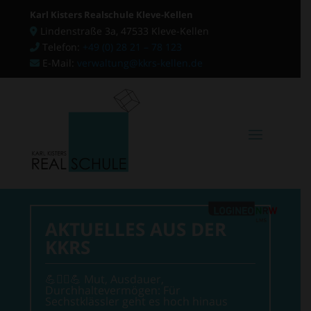
Karl Kisters Realschule Kleve-Kellen
Lindenstraße 3a, 47533 Kleve-Kellen
Telefon:
+49 (0) 28 21 – 78 123
E-Mail:
verwaltung@kkrs-kellen.de
AKTUELLES AUS DER
KKRS
💪🧗‍♂💪 Mut, Ausdauer,
Durchhaltevermögen: Für
Sechstklässler geht es hoch hinaus