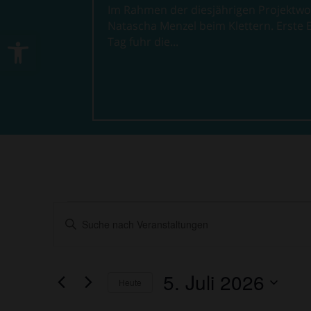
Im Rahmen der diesjährigen Projektwoc
Natascha Menzel beim Klettern. Erste 
Werkzeugleiste öffnen
Tag fuhr die...
Veranstaltungen
Veranstaltungen
Bitte
Suche
für
Schlüsselwort
und
5.
eingeben.
Ansichten,
Juli
Suche
5. Juli 2026
Navigation
nach
Heute
2026
Veranstaltungen
Datum