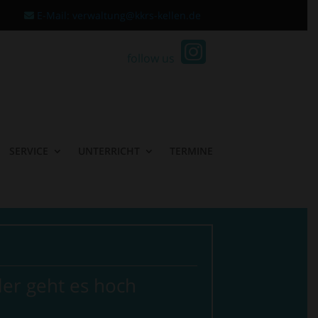
E-Mail: verwaltung@kkrs-kellen.de
follow us
SERVICE
UNTERRICHT
TERMINE
ler geht es hoch