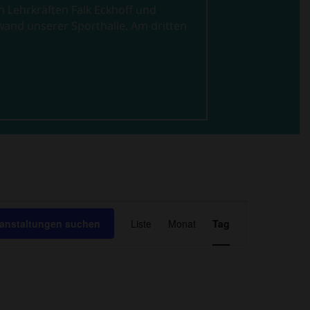
n Lehrkräften Falk Eckhoff und
wand unserer Sporthalle. Am dritten
Veranstaltung
Ansichten-
ranstaltungen suchen
Liste
Monat
Tag
Navigation