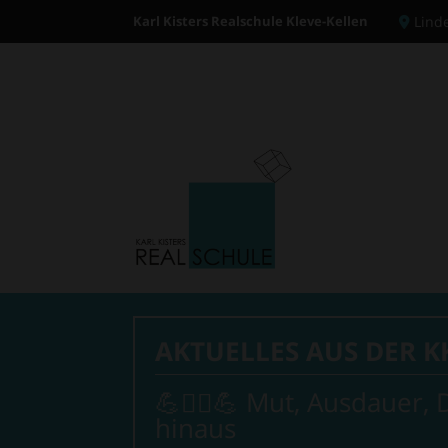
Karl Kisters Realschule Kleve-Kellen
Lind
AKTUELLES AUS DER K
💪🧗‍♂💪 Mut, Ausdauer,
hinaus