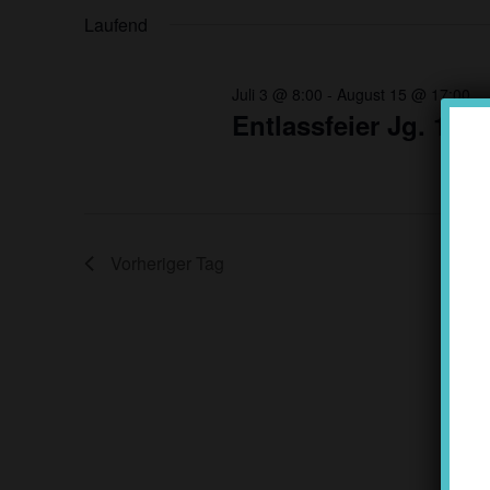
Schlüsselwort.
wählen.
Laufend
Juli 3 @ 8:00
-
August 15 @ 17:00
Entlassfeier Jg. 10
Vorheriger Tag