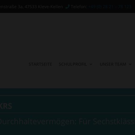
enstraße 3a, 47533 Kleve-Kellen
Telefon:
+49 (0) 28 21 – 78 123
STARTSEITE
SCHULPROFIL
UNSER TEAM
KRS
 Durchhaltevermögen: Für Sechstkläss