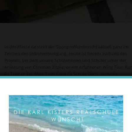
In der Klasse 6a steht der Sportprofilunterricht aktuell ganz im
Zeichen der Selbstverteidigung. Heute ist bereits Halbzeit des
Projekts, bei dem unsere Schülerinnen und Schüler unter der
Anleitung von Christian Zitzke, einem erfahrenen Wing Tsun Ku
Fu Trainer der Wing Tsun Kung Fu Schule Goch, wertvolle
Grundlagen der Selbstverteidigung erlernen.
Kampfkunst anstatt Kampfsport
Wing Tsun Kung Fu, ein traditionsreicher chinesischer Kung Fu-St
der bereits seit rund 300 Jahren existiert, zeichnet sich durch se
sanften Abwehrtechniken aus. Das „innere“ Element des Stils
dieser Art der Selbstverteidigung bezieht sich darauf, dass das
Erlernen auch zu innerem Wachstum führt. Eine Besonderheit 