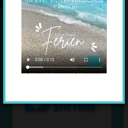
© 2022 Karl Kisters Realschule Kellen
Kontakt
|
Impressum
|
Datenschutz
|
Cookie-
Richtlinie (EU)