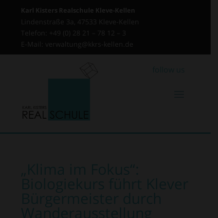
Karl Kisters Realschule Kleve-Kellen
Lindenstraße 3a, 47533 Kleve-Kellen
Telefon: +49 (0) 28 21 – 78 12 – 3
E-Mail: verwaltung@kkrs-kellen.de
follow us
„Klima im Fokus“:
Biologiekurs führt Klever
Bürgermeister durch
Wanderausstellung