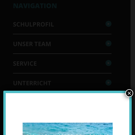
NAVIGATION
SCHULPROFIL
UNSER TEAM
SERVICE
UNTERRICHT
×
TERMINE