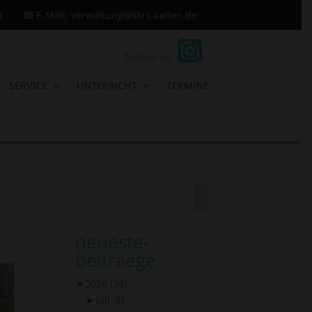
3
E-Mail: verwaltung@kkrs-kellen.de
follow us
SERVICE
UNTERRICHT
TERMINE
neueste-
beitraege
▼
2026
(39)
►
Juli
(5)