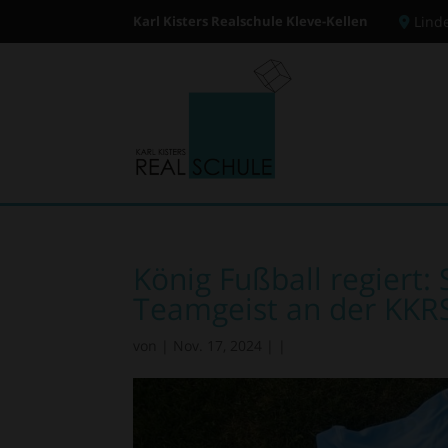
Karl Kisters Realschule Kleve-Kellen
Lind
König Fußball regiert
Teamgeist an der KKR
von
|
Nov. 17, 2024
|
|