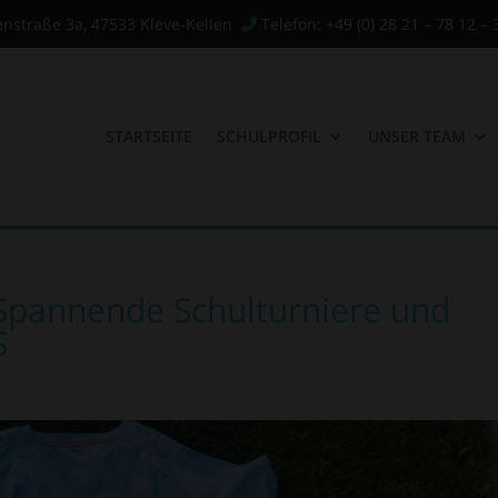
enstraße 3a, 47533 Kleve-Kellen
Telefon: +49 (0) 28 21 – 78 12 – 
STARTSEITE
SCHULPROFIL
UNSER TEAM
: Spannende Schulturniere und
S