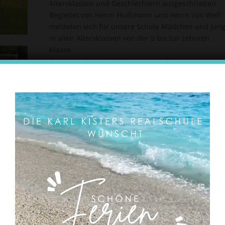
Altersklassen und Geschlechtern ausgeschrieben.
Begleitet von Herrn Huißmann und Herrn Van Well
meldeten sich für unsere Schule Mädchen und Jun
in allen Altersklassen von der 5 bis zur zehnten
Klasse.
So gingen für die KKRS insgesamt 5 Teams mit etwa
achtzig Schülern in die Turniere. Dreimal konnte so
das Turnier in der erste Runde gegen die
benachbarten Schulen der Stadt gewonnen werden
Stadtmeister. Dies berechtigte zu Fahrten nach Goc
Straelen und zur Gaesdonk, bei denen man sich
letzten Endes nicht durchsetzen konnte.
Alles dies geschah mit großen Einsatz unserer Schü
in ihrer Freizeit und deren Bereitschaft, die Werte d
KKRS – Leistungsbereitschaft, Respekt und Teamwor
jederzeit auf den Platz zu bringen.
Die positiven Erlebnisse bestärken uns darin, auch 
nächsten Schuljahr wieder Mannschaften zu melde