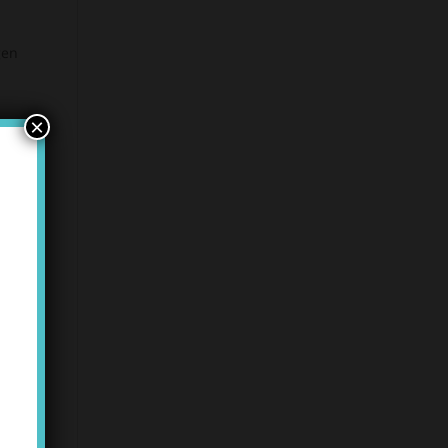
gen
×
gar
 –
h,
ler
er
k-
im
n.