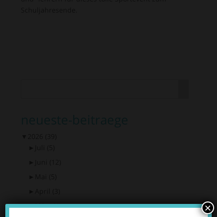
Schuljahresende.
neueste-beitraege
▼
2026
(39)
►
Juli
(5)
►
Juni
(12)
►
Mai
(5)
►
April
(3)
►
März
(4)
×