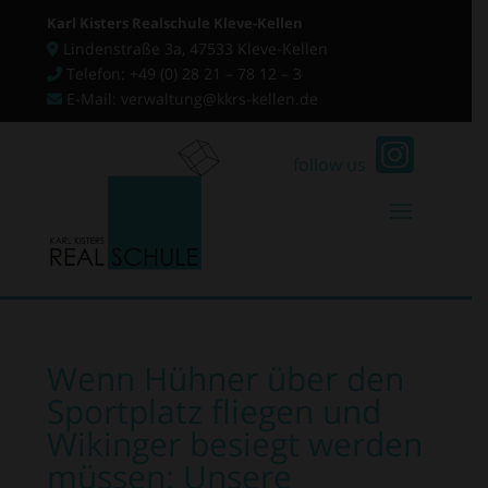
Karl Kisters Realschule Kleve-Kellen
Lindenstraße 3a, 47533 Kleve-Kellen
Telefon: +49 (0) 28 21 – 78 12 – 3
E-Mail: verwaltung@kkrs-kellen.de
follow us
Wenn Hühner über den
Sportplatz fliegen und
Wikinger besiegt werden
müssen: Unsere