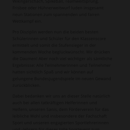
Wikingerschach, Spikeball, Teamweitsprung,
Frisbee oder Hühnerweitwurf luden insgesamt
neun Stationen zum spannenden und fairen
Wettkampf ein.
Pro Disziplin werden nun die beiden besten
Schülerinnen und Schüler für den Klassenscore
ermittelt und somit die Stufensieger in der
kommenden Woche beglückwünscht. Wir drücken
die Daumen! Aber noch viel wichtiger als sämtliche
Ergebnisse: Alle Teilnehmerinnen und Teilnehmer
hatten sichtlich Spaß und wir können auf
gelungene Bundesjugendspiele im neuen Gewand
zurückblicken.
Dabei bedanken wir uns an dieser Stelle natürlich
auch bei allen tatkräftigen Helferinnen und
Helfern, unseren Sanis, dem Förderverein für das
leibliche Wohl und insbesondere der Fachschaft
Sport und unseren engagierten Sportlehrerinnen
und -lehrern für dieses tolle Sportevent zum