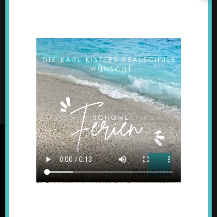
►
Februar
(5)
►
Januar
(5)
►
2025
(49)
►
2024
(61)
►
2023
(49)
►
2022
(31)
►
2021
(4)
KONTAKT
Karl Kisters Realschule
Lindenstraße 3a, 47533 Kleve-Kellen