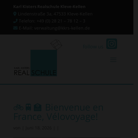
Karl Kisters Realschule Kleve-Kellen
Lindenstraße 3a, 47533 Kleve-Kellen
Telefon: +49 (0) 28 21 – 78 12 – 3
E-Mail: verwaltung@kkrs-kellen.de
follow us
🚲🚆🏫 Bienvenue en
France, Vélovoyage!
von
|
Juni 18, 2026
|
|