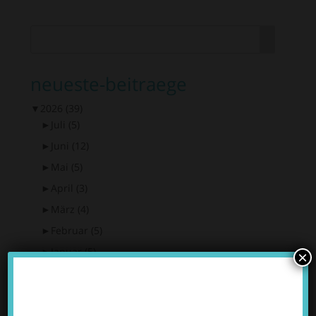
neueste-beitraege
▼
2026
(39)
►
Juli
(5)
►
Juni
(12)
►
Mai
(5)
►
April
(3)
►
März
(4)
►
Februar
(5)
►
Januar
(5)
×
►
2025
(49)
►
2024
(61)
►
2023
(49)