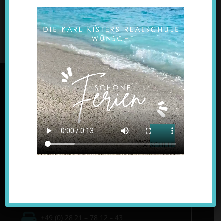
►
2022
(31)
►
2021
(4)
KONTAKT
Karl Kisters Realschule
Lindenstraße 3a, 47533 Kleve-Kellen
+49 (0) 28 21 – 78 12 – 3
+49 (0) 28 21 – 78 12 – 43