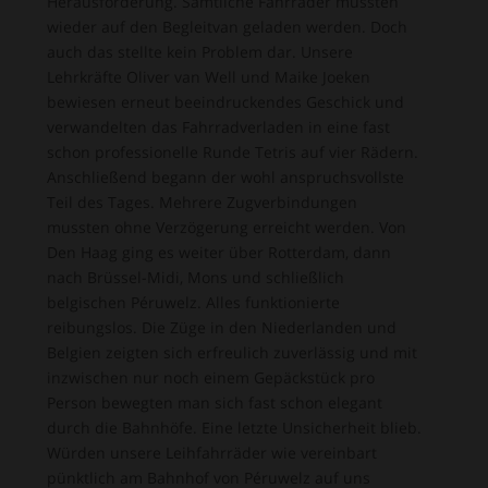
Herausforderung. Sämtliche Fahrräder mussten
wieder auf den Begleitvan geladen werden. Doch
auch das stellte kein Problem dar. Unsere
Lehrkräfte Oliver van Well und Maike Joeken
bewiesen erneut beeindruckendes Geschick und
verwandelten das Fahrradverladen in eine fast
schon professionelle Runde Tetris auf vier Rädern.
Anschließend begann der wohl anspruchsvollste
Teil des Tages. Mehrere Zugverbindungen
mussten ohne Verzögerung erreicht werden. Von
Den Haag ging es weiter über Rotterdam, dann
nach Brüssel-Midi, Mons und schließlich
belgischen Péruwelz. Alles funktionierte
reibungslos. Die Züge in den Niederlanden und
Belgien zeigten sich erfreulich zuverlässig und mit
inzwischen nur noch einem Gepäckstück pro
Person bewegten man sich fast schon elegant
durch die Bahnhöfe. Eine letzte Unsicherheit blieb.
Würden unsere Leihfahrräder wie vereinbart
pünktlich am Bahnhof von Péruwelz auf uns