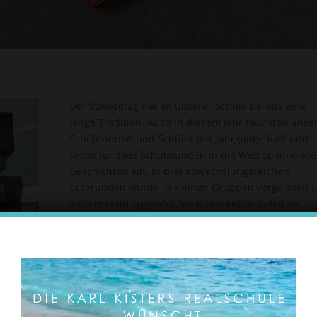
Der Vorlesetag hat an unserer Schule bereits eine
lange Tradition. Auch in diesem Jahr tauchten unse
Schülerinnen und Schüler der Jahrgänge fünf und
sechs für zwei Schulstunden in die Welt spannende
Geschichten ein.
In drei abwechslungsreichen
Leserunden wurde in kleinen Gruppen vorgelesen 
aufmerksam zugehört. Viele Lehrkräfte luden an
unterschiedlichsten Orten innerhalb der Schule ein
Vorgelesen wurde in der Sporthalle, in
Klassenräumen, im Kunstraum, in der Cafeteria un
sogar im Büro der Schulleitung. Damit eine besond
gemütliche Atmosphäre entstand, wurden die
Leseplätze liebevoll hergerichtet. Sitzkissen, Matten,