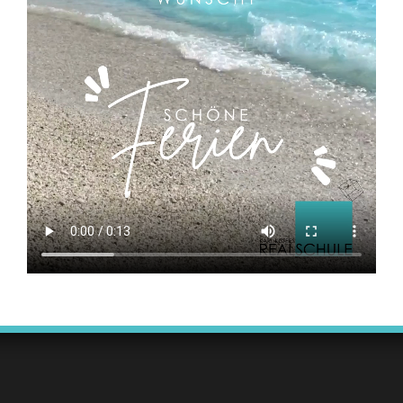
Lichterketten und Kerzenschein sorgten für eine
entspannte Stimmung und viel Gemütlichkeit.
Unterstützt wurden die Jüngeren dabei von
engagierten Zehntklässlern, die als Lesepaten mit
unterwegs waren. Sie begleiteten die Gruppen und
halfen beim Finden der Räume. Ein Dankeschön für
die Organisation des Vorlesetages gebührt Frau
Nowak. Die diesjährige Auswahl der Vorlesebücher i
auf dem angehängten Foto zu sehen und bot für je
Geschmack etwas. Von humorvollen Erzählungen ü
spannende Abenteuer bis hin zu fantasievollen
Geschichten war alles dabei.
Der Vorlesetag zeigte
erneut wie viel Freude gemeinsames (Vor-)Lesen
machen kann und wie sehr es unsere Schulfamilie
verbindet. Wir freuen uns schon jetzt auf das nächs
Jahr.