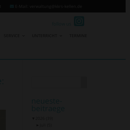
3
E-Mail: verwaltung@kkrs-kellen.de
follow us
SERVICE
UNTERRICHT
TERMINE
e:
neueste-
beitraege
▼
2026
(39)
►
Juli
(5)