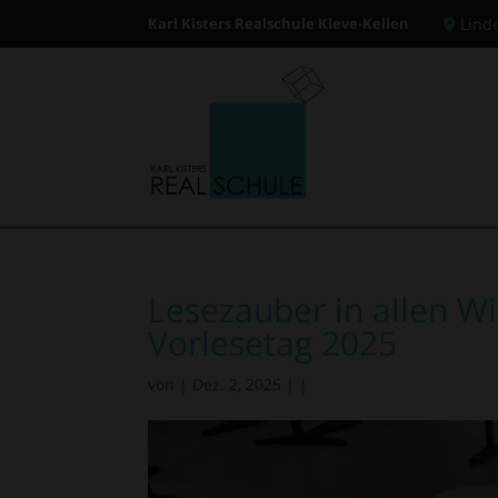
Karl Kisters Realschule Kleve-Kellen
Lind
Lesezauber in allen Wi
Vorlesetag 2025
von
|
Dez. 2, 2025
|
|