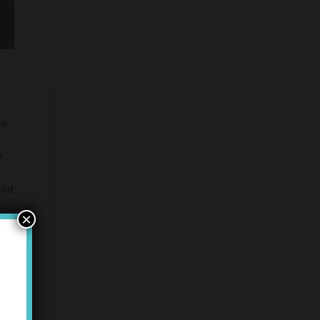
re
r
und
×
.
d
ers