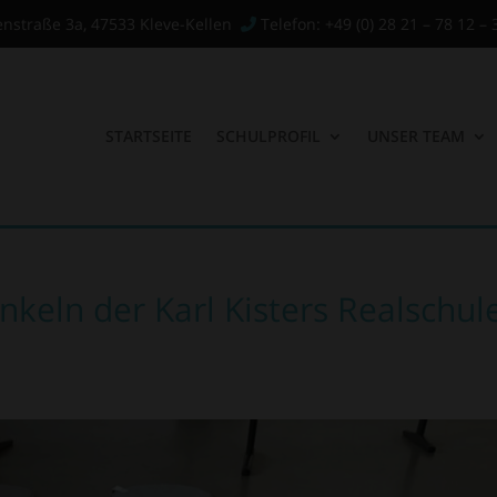
enstraße 3a, 47533 Kleve-Kellen
Telefon: +49 (0) 28 21 – 78 12 – 
STARTSEITE
SCHULPROFIL
UNSER TEAM
nkeln der Karl Kisters Realschul